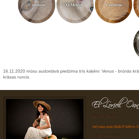
U metiens
Q-Metiens
V metiens
16.11.2020 mūsu audzetāvā piedzima trīs kaķēni: Venus -
brūnās
krā
krāsas runcis.
Rīga, Latvija
tatyana.marchuk@inbox.l
+371 29198788