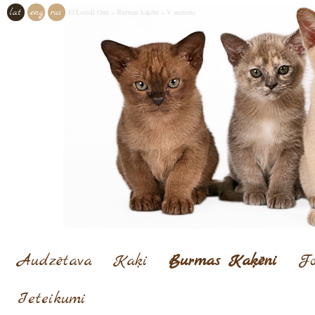
lat
eng
rus
El'Loriell Onn
»
Burmas kaķēni
»
V metiens
Audzētava
Kaķi
Burmas Kaķēni
Fo
Ieteikumi