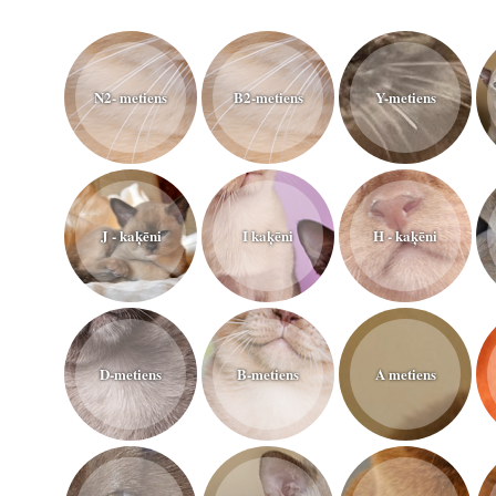
N2- metiens
B2-metiens
Y-metiens
J - kaķēni
I kaķēni
H - kaķēni
D-metiens
B-metiens
A metiens