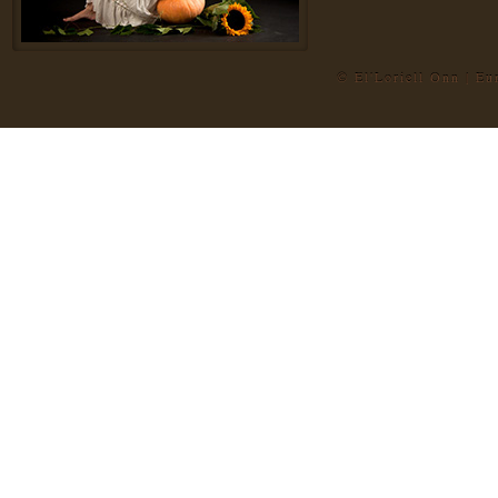
© El'Loriell Onn | E