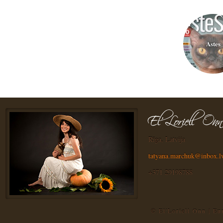
Astes
Rīga, Latvija
tatyana.marchuk@inbox.l
+371 29198788
© El'Loriell Onn | E