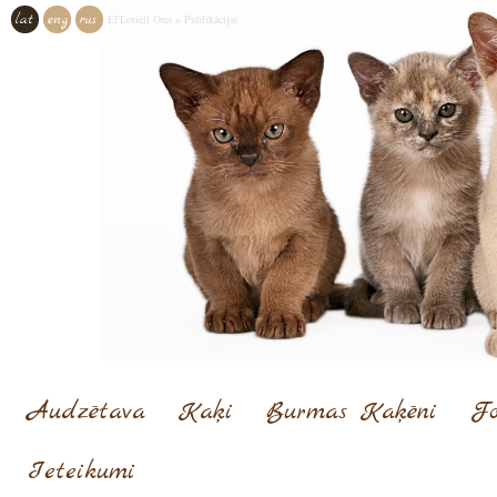
lat
eng
rus
El'Loriell Onn
»
Publikācijas
Audzētava
Kaķi
Burmas Kaķēni
Fo
Ieteikumi