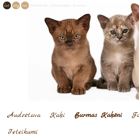
lat
eng
rus
El'Loriell Onn
»
Burmas kaķēni
»
R metiens
Audzētava
Kaķi
Burmas Kaķēni
Fo
Ieteikumi