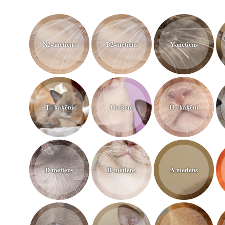
N2- metiens
B2-metiens
Y-metiens
J - kaķēni
I kaķēni
H - kaķēni
D-metiens
B-metiens
A metiens