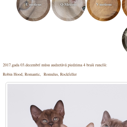
U metiens
Q-Metiens
V metiens
2017.gada 03.decembrī mūsu audzetāvā piedzima 4 braši runcīši:
Robin Hood, Romantic, Romulus, Rockfeller