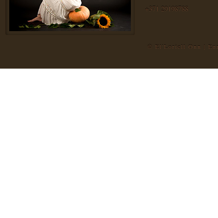
+371 29198788
© El'Loriell Onn | E