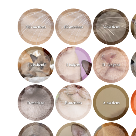
N2- metiens
B2-metiens
Y-metiens
J - kaķēni
I kaķēni
H - kaķēni
D-metiens
B-metiens
A metiens