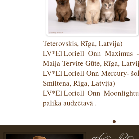
Teterovskis, Rīga, Latvija)
LV*El'Loriell Onn Maximus - 
Maija Tervite Gūte, Rīga, Latvi
LV*El'Loriell Onn Mercury- šoko
Smiltena, Rīga, Latvija)
LV*El'Loriell Onn Moonlightu
palika audzētavā .