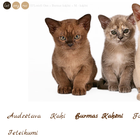
lat
eng
rus
El'Loriell Onn
»
Burmas kaķēni
»
M - kaķēni
Audzētava
Kaķi
Burmas Kaķēni
Fo
Ieteikumi