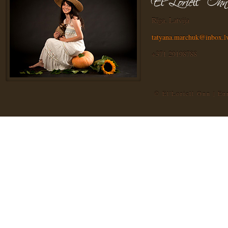
Rīga, Latvija
tatyana.marchuk@inbox.l
+371 29198788
© El'Loriell Onn | E