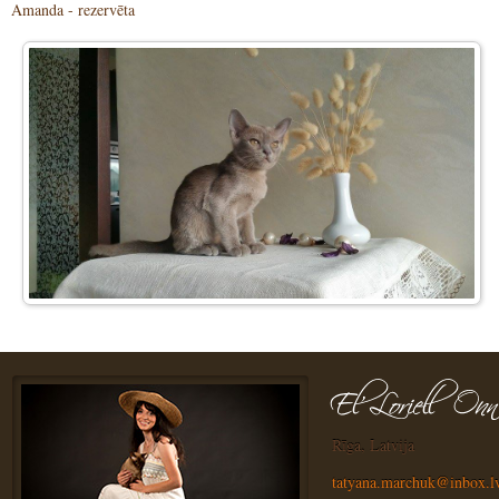
Amanda - rezervēta
Rīga, Latvija
tatyana.marchuk@inbox.l