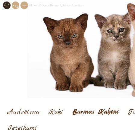
lat
eng
rus
El'Loriell Onn
»
Burmas kaķēni
»
A metiens
Audzētava
Kaķi
Burmas Kaķēni
Fo
Ieteikumi