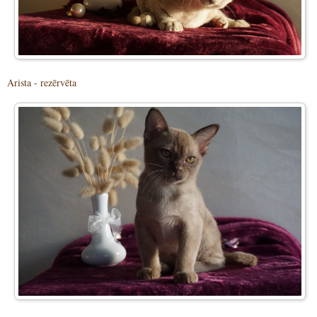
Arista - rezērvēta