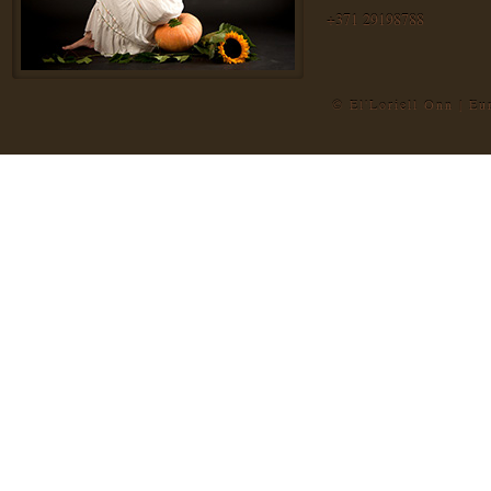
+371 29198788
© El'Loriell Onn | E