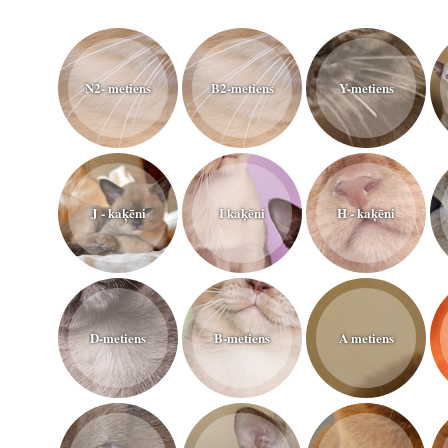
N2- metiens
B2-metiens
Y-metiens
J - kaķēni
I kaķēni
H - kaķēni
D-metiens
B-metiens
A metiens