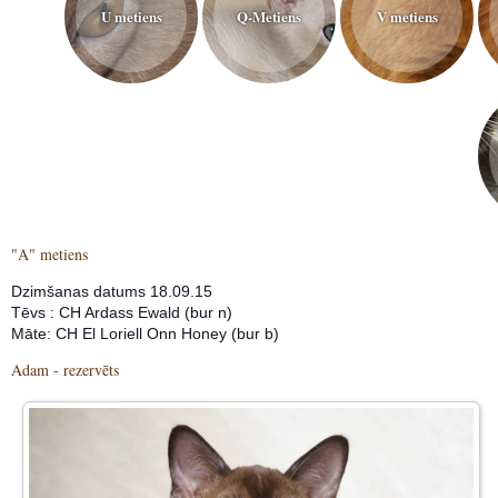
U metiens
Q-Metiens
V metiens
"A" metiens
Dzimšanas datums 18.09.15
Tēvs : CH Ardass Ewald (bur n)
Māte: CH El Loriell Onn Honey (bur b)
Adam - rezervēts