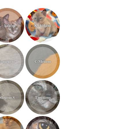
L - kaķēni
K - kaķēni
E-metiens
C-Metiens
Metiens S
T metiens