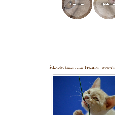
U metiens
Q-Metien
Šokolādes krāsas puika Frederiks - rezervēts