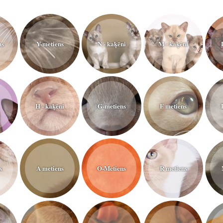
ns
Y-metiens
N - kaķēni
M - kaķēni
H - kaķēni
G-metiens
F metiens
s
A metiens
O-Metiens
R metiens