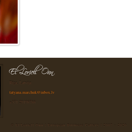
Rīga, Latvija
tatyana.marchuk@inbox.lv
+371 29198788
© El'Loriell Onn | European Burmese Cattery | 2007 - 2026