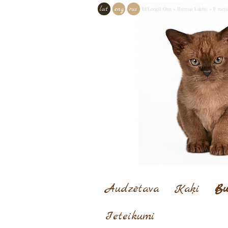
lat
eng
rus
El'Loriell Onn
»
Burmas kaķēni
»
F meti
Audzētava
Kaķi
Bu
Ieteikumi