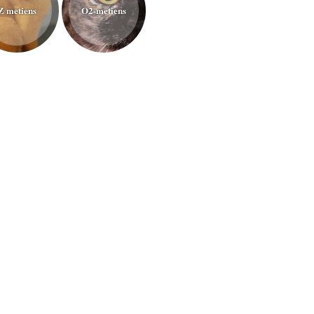
Z metiens
O2-metiens