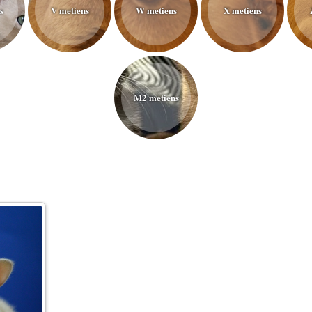
s
V metiens
W metiens
X metiens
M2 metiens