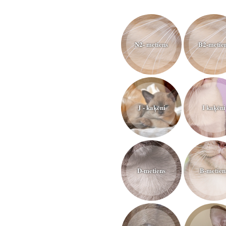
N2- metiens
B2-metie
J - kaķēni
I kaķēni
D-metiens
B-metien