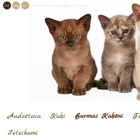
lat
eng
rus
El'Loriell Onn
»
Burmas kaķēni
»
B2-metiens
Audzētava
Kaķi
Burmas Kaķēni
Fo
Ieteikumi