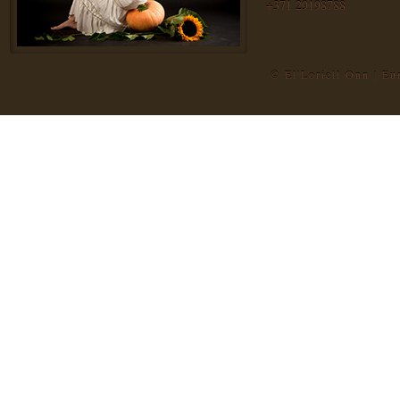
+371 29198788
© El'Loriell Onn | E