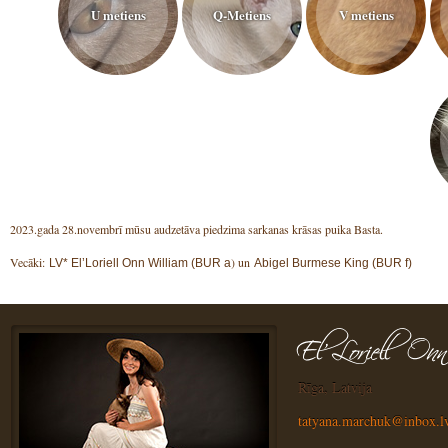
U metiens
Q-Metiens
V metiens
2023.gada 28.novembrī mūsu audzetāva piedzima sarkanas krāsas puika Basta.
Vecāki:
) un
LV* El’Loriell Onn William (BUR a
Abigel Burmese King (BUR f)
Rīga, Latvija
tatyana.marchuk@inbox.l