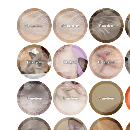
N2- metiens
B2-metiens
Y-metiens
J - kaķēni
I kaķēni
H - kaķēni
D-metiens
B-metiens
A metiens