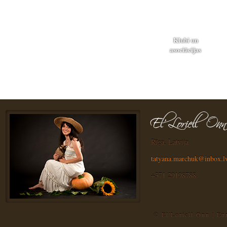
Klubi un
asociācijas
Rīga, Latvija
tatyana.marchuk@inbox.l
+371 29198788
© El'Loriell Onn | E