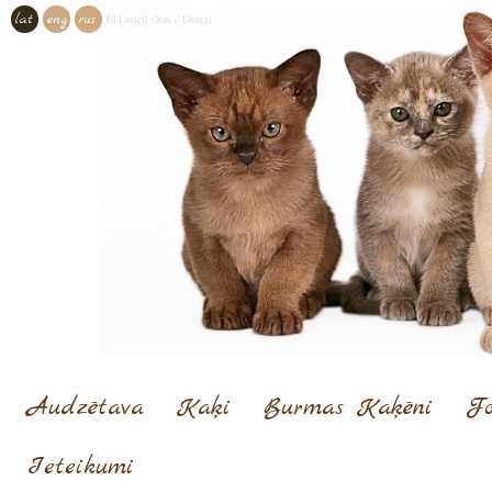
lat
eng
rus
El'Loriell Onn
»
Draugi
Audzētava
Kaķi
Burmas Kaķēni
Fo
Ieteikumi