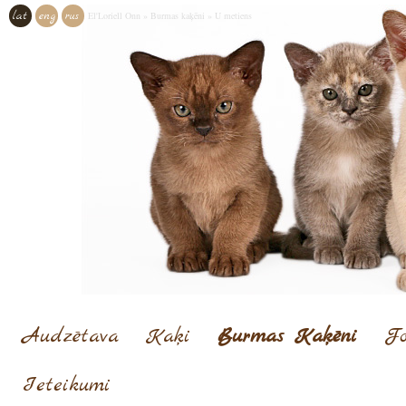
lat
eng
rus
El'Loriell Onn
»
Burmas kaķēni
»
U metiens
Audzētava
Kaķi
Burmas Kaķēni
Fo
Ieteikumi