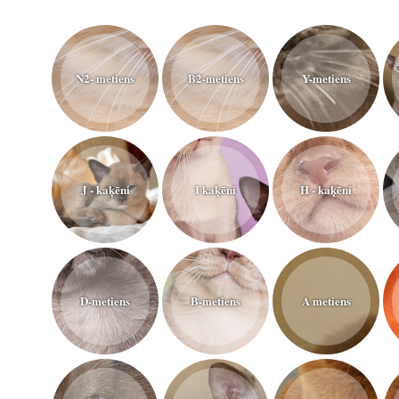
N2- metiens
B2-metiens
Y-metiens
J - kaķēni
I kaķēni
H - kaķēni
D-metiens
B-metiens
A metiens