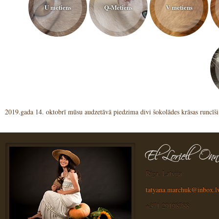
U metiens
Q-Metiens
V metiens
2019.gada 14. oktobrī mūsu audzetāvā piedzima divi šokolādes krāsas runcīš
Rīga, Latvija
tatyana.marchuk@inbox.l
+371 29198788