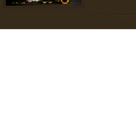
© El'Loriell Onn | E