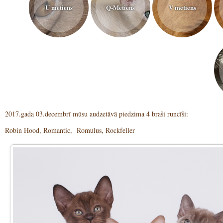
U metiens
Q-Metiens
V metiens
2017.gada 03.decembrī mūsu audzetāvā piedzima 4 braši runcīši:
Robin Hood, Romantic, Romulus, Rockfeller