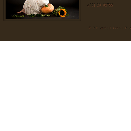
+371 29198788
© El'Loriell Onn | E