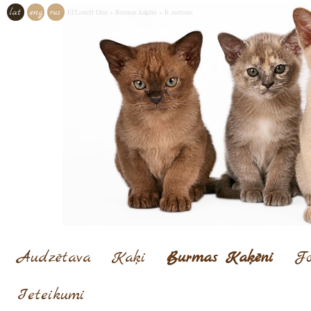
lat
eng
rus
El'Loriell Onn
»
Burmas kaķēni
»
R metiens
Audzētava
Kaķi
Burmas Kaķēni
Fo
Ieteikumi