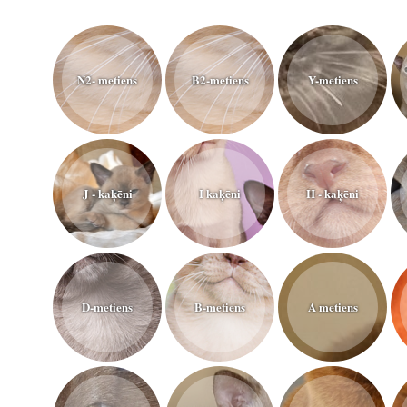
N2- metiens
B2-metiens
Y-metiens
J - kaķēni
I kaķēni
H - kaķēni
D-metiens
B-metiens
A metiens