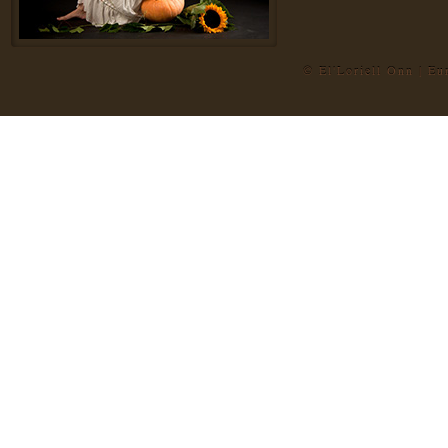
© El'Loriell Onn | E