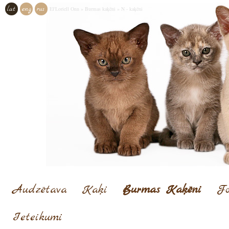
lat
eng
rus
El'Loriell Onn
»
Burmas kaķēni
»
N - kaķēni
Audzētava
Kaķi
Burmas Kaķēni
Fo
Ieteikumi