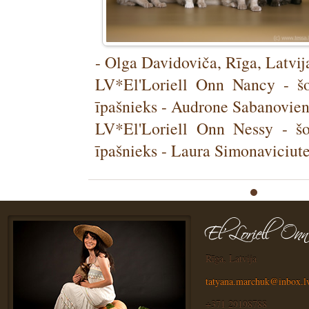
- Olga Davidoviča, Rīga, Latvij
LV*El'Loriell Onn Nancy - šo
īpašnieks - Audrone Sabanoviene
LV*El'Loriell Onn Nessy - šo
īpašnieks - Laura Simonaviciute
Rīga, Latvija
tatyana.marchuk@inbox.l
+371 29198788