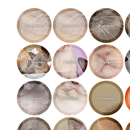
N2- metiens
B2-metiens
Y-metiens
J - kaķēni
I kaķēni
H - kaķēni
D-metiens
B-metiens
A metiens