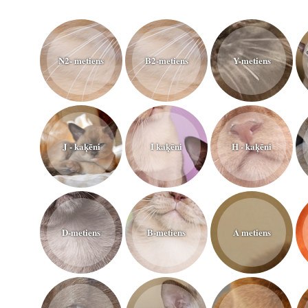
N2- metiens
B2-metiens
Y-metiens
J - kaķēni
I kaķēni
H - kaķēni
D-metiens
B-metiens
A metiens