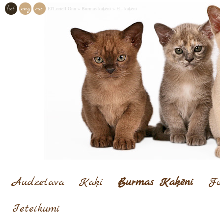
lat
eng
rus
El'Loriell Onn
»
Burmas kaķēni
»
H - kaķēni
Audzētava
Kaķi
Burmas Kaķēni
Fo
Ieteikumi