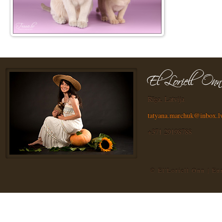
Rīga, Latvija
tatyana.marchuk@inbox.l
+371 29198788
© El'Loriell Onn | E