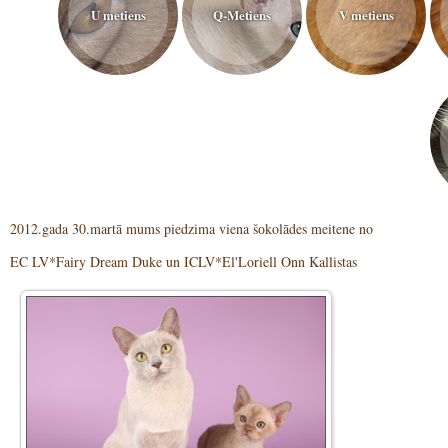
U metiens
Q-Metiens
V metiens
2012.gada 30.martā mums piedzima viena šоkolādes meitene no
EC LV*Fairy Dream Duke un ICLV*El'Loriell Onn Kallistas