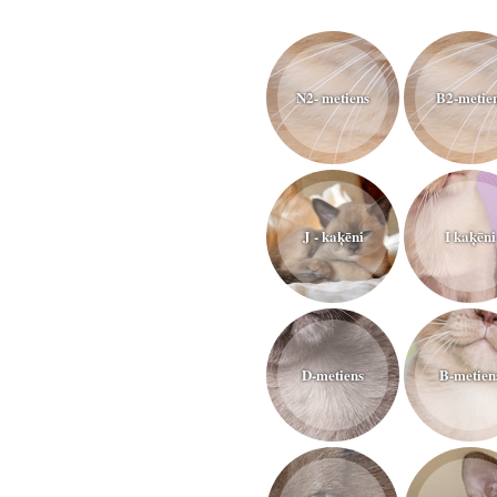
N2- metiens
B2-metie
J - kaķēni
I kaķēni
D-metiens
B-metien