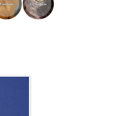
Z metiens
O2-metiens