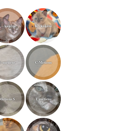
L - kaķēni
K - kaķēni
E-metiens
C-Metiens
Metiens S
T metiens