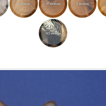
s
V metiens
W metiens
X metiens
M2 metiens