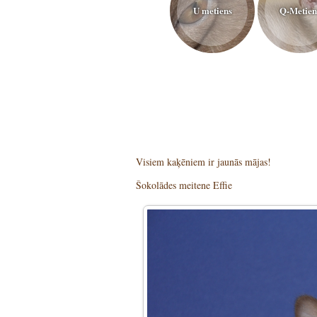
U metiens
Q-Metien
Visiem kaķēniem ir jaunās mājas!
Šokolādes meitene Effie