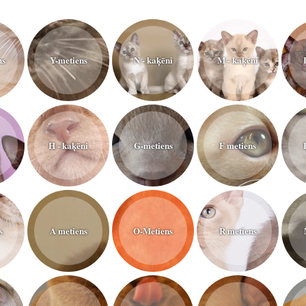
ns
Y-metiens
N - kaķēni
M - kaķēni
H - kaķēni
G-metiens
F metiens
s
A metiens
O-Metiens
R metiens