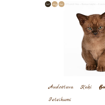
lat
eng
rus
El'Loriell Onn
»
Burmas kaķēni
»
E-meti
Audzētava
Kaķi
Bu
Ieteikumi