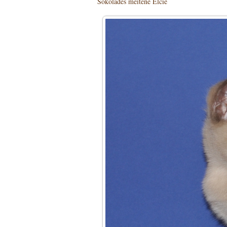
Šokolādes meitene Elcie