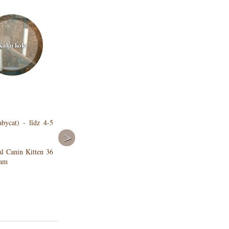
Kaķu koks
Mīkstā barība
bycat) - līdz 4-5
al Canin Kitten 36
dam