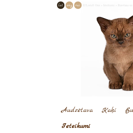
lat
eng
rus
El'Loriell Onn
»
Ieteikumi
»
Barošana un 
Audzētava
Kaķi
Bu
Ieteikumi