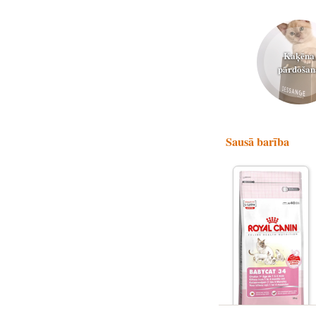
Kaķēna
pārdošan
Sausā barība