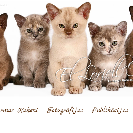
tualete
rmas Kaķēni
Fotogrāfijas
Publikācijas