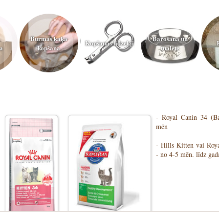
Burmas kaķa
Barošana un
Kopšanas līdzekļi
a
kopšana
tualete
- Royal Canin 34 (Ba
mēn
- Hills Kitten vai Roy
- no 4-5 mēn. līdz ga