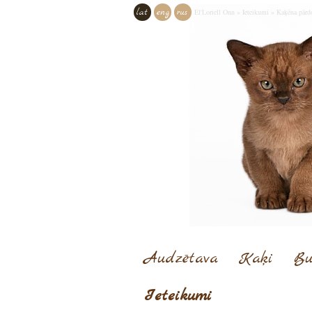
lat
eng
rus
El'Loriell Onn
»
Ieteikumi
»
Kaķēna pārd
Audzētava
Kaķi
Bu
Ieteikumi