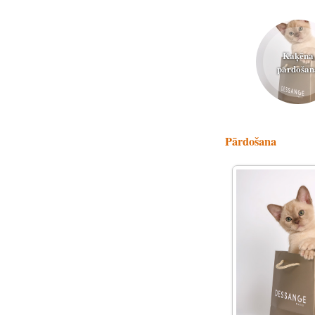
Kaķēna
pārdošan
Pārdošana