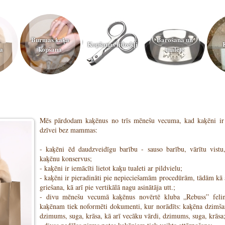
Burmas kaķa
Barošana un
Kopšanas līdzekļi
a
kopšana
tualete
Mēs pārdodam kaķēnus no trīs mēnešu vecuma, kad kaķēni ir g
dzīvei bez mammas:
- kaķēni ēd daudzveidīgu barību - sauso barību, vārītu vistu
kaķēnu konservus;
- kaķēni ir iemācīti lietot kaķu tualeti ar pildvielu;
- kaķēni ir pieradināti pie nepieciešamām procedūrām, tādām kā 
griešana, kā arī pie vertikālā nagu asinātāja utt.;
- divu mēnešu vecumā kaķēnus novērtē kluba „Rebuss” feli
kaķēnam tiek noformēti dokumenti, kur norādīts: kaķēna dzimša
dzimums, suga, krāsa, kā arī vecāku vārdi, dzimums, suga, krāsa