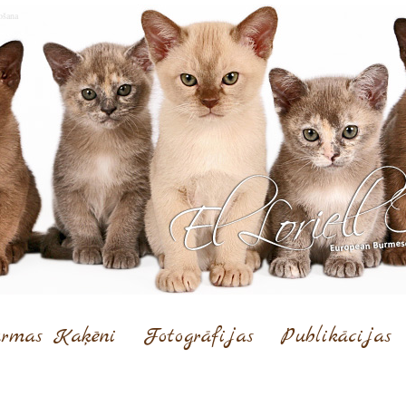
ošana
rmas Kaķēni
Fotogrāfijas
Publikācijas