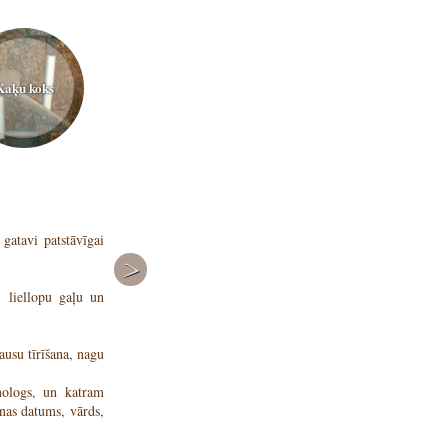
Kaķu koks
Sagatavošanās darbi
atavi patstāvīgai
Pirms izvēlētais kaķēns parādīsies Jūsu mājās, Jums nepi
- ierobežot kaķēna piekļūšanu elektroinstalācijām, sadzīv
ka mazā kaķēna galvenais ienaidnieks ir zema temperatūr
, liellopu gaļu un
- iesakām iepriekš nopirkt pārnēsājamo kasti (labāk ņ
atbilstoša izmēra matraci. Tas vajadzīgs, lai pārvest
pārvadājumiem uz vasarnīcu, izstādi (ja Jūs tajā piedalīsie
ausu tīrīšana, nagu
Tāpat jāsagatavo:
nologs, un katram
nas datums, vārds,
- mājiņa;
;
- ne mazāk kā divas seklas bļodiņas barībai un viena ūde