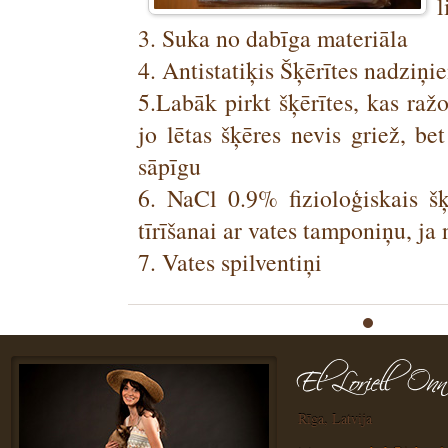
l
3. Suka no dabīga materiāla
4. Antistatiķis Šķērītes nadziņi
5.Labāk pirkt šķērītes, kas raž
jo lētas šķēres nevis griež, be
sāpīgu
6. NaCl 0.9% fizioloģiskais š
tīrīšanai ar vates tamponiņu, ja
7. Vates spilventiņi
Rīga, Latvija