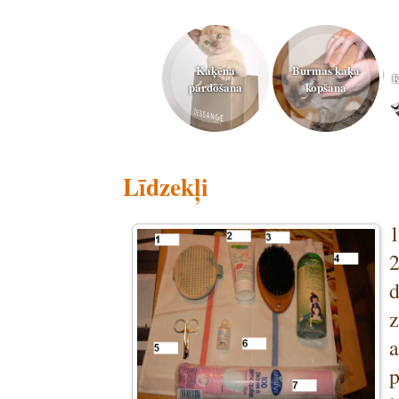
Kaķēna
Burmas kaķa
K
pārdošana
kopšana
Līdzekļi
1
2
a