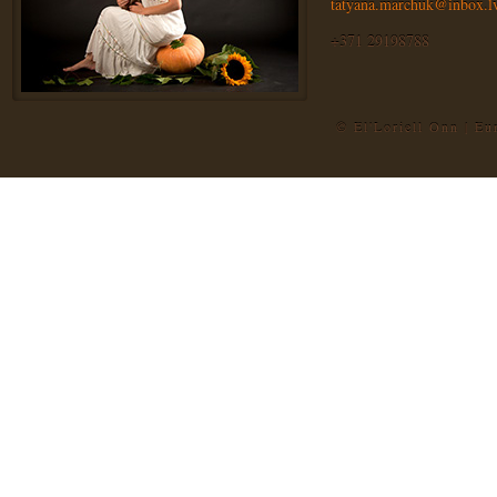
tatyana.marchuk@inbox.l
+371 29198788
© El'Loriell Onn | E