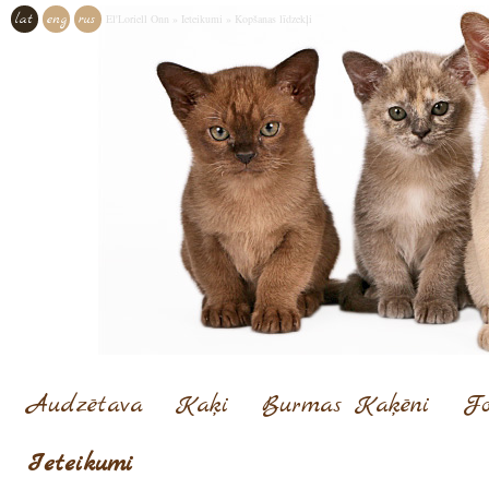
lat
eng
rus
El'Loriell Onn
»
Ieteikumi
»
Kopšanas līdzekļi
Audzētava
Kaķi
Burmas Kaķēni
Fo
Ieteikumi