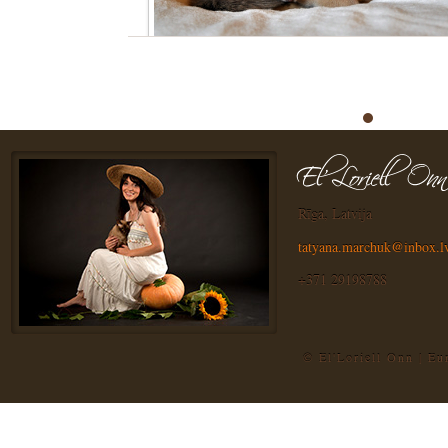
Rīga, Latvija
tatyana.marchuk@inbox.l
+371 29198788
© El'Loriell Onn | E