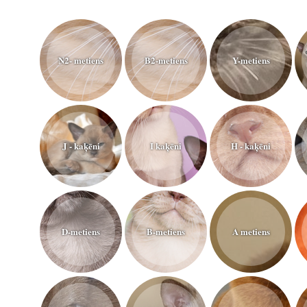
N2- metiens
B2-metiens
Y-metiens
J - kaķēni
I kaķēni
H - kaķēni
D-metiens
B-metiens
A metiens