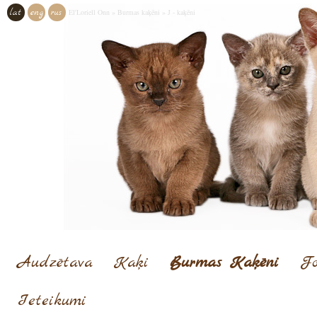
lat
eng
rus
El'Loriell Onn
»
Burmas kaķēni
»
J - kaķēni
Audzētava
Kaķi
Burmas Kaķēni
Fo
Ieteikumi