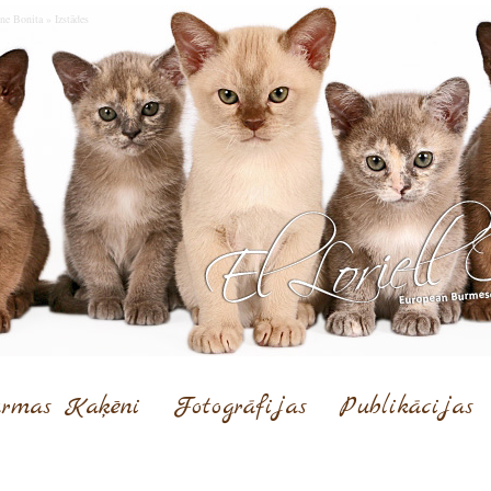
ne Bonita
»
Izstādes
rmas Kaķēni
Fotogrāfijas
Publikācijas