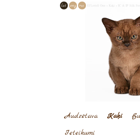
lat
eng
rus
El'Loriell Onn
»
Kaķi
»
IC & IP Silk Sto
Audzētava
Kaķi
Bu
Ieteikumi