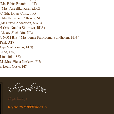
Mr. Fabio Brambilla, IT)
 (Mrs. Angelika Kneife,DE)
IC (Mr. Louis Coste, FR)
. Martti Tapani Peltonen, SE)
B (Ms.Eiwor Andersson, SWE)
CH (Ms. Natalia Sidorova, RUS)
r.Alexey Shchukin, NL)
IV, NOM BIS ( Mrs. Anne Paloluoma-Sundholen, FIN )
t Pahl, AT)
Arja Martikainen, FIN)
e Lund, DK)
 Lindelöf , SE)
NOM (Mrs. Elena Noskova RU)
r. Louis Coste, FR)
Rīga, Latvija
tatyana.marchuk@inbox.lv