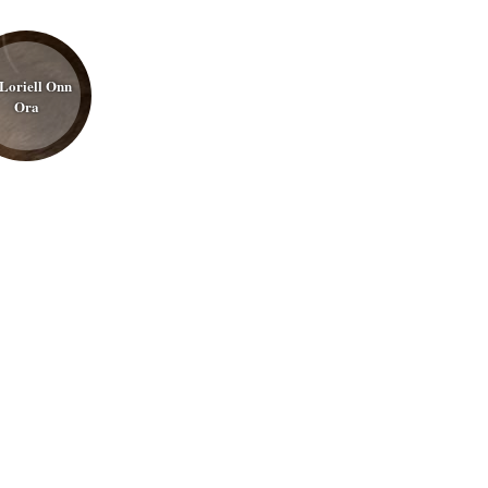
Loriell Onn
Ora