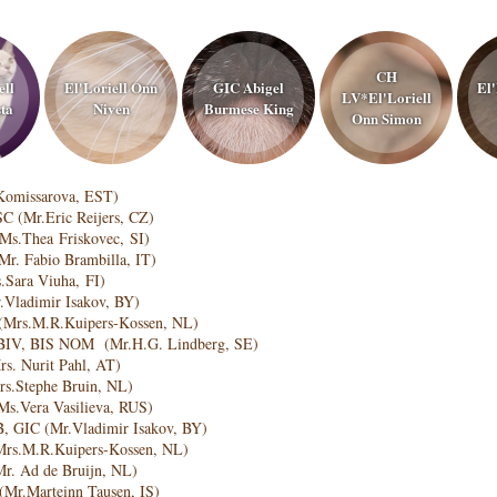
CH
ell
El'Loriell Onn
GIC Abigel
El'
LV*El'Loriell
ta
Niven
Burmese King
Onn Simon
 Komissarova, EST)
C (Mr.Eric Reijers, CZ)
 (Ms.Thea Friskovec, SI)
Mr. Fabio Brambilla, IT)
.Sara Viuha, FI)
.Vladimir Isakov, BY)
S (Mrs.M.R.Kuipers-Kossen, NL)
S, BIV, BIS NOM (Mr.H.G. Lindberg, SE)
Mrs. Nurit Pahl, AT)
Mrs.Stephe Bruin, NL)
(Ms.Vera Vasilieva, RUS)
B, GIC (Mr.Vladimir Isakov, BY)
(Mrs.M.R.Kuipers-Kossen, NL)
Mr. Ad de Bruijn, NL)
(Mr.Marteinn Tausen, IS)