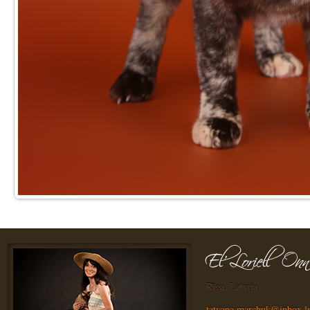
Rīga, Latvija
tatyana.marchuk@inbox.l