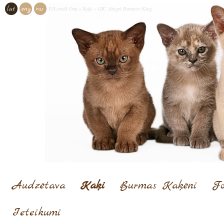
lat
eng
rus
El'Loriell Onn
»
Kaķi
»
GIC Abigel Burmese King
Audzētava
Kaķi
Burmas Kaķēni
Fo
Ieteikumi