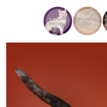
IC El'Loriell
El'Loriell Onn
Onn Kallista
Niven