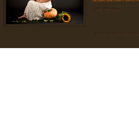
+371 29198788
© El'Loriell Onn | E