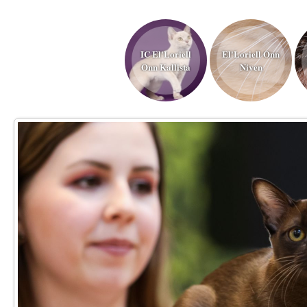
IC El'Loriell
El'Loriell Onn
Onn Kallista
Niven