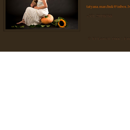
tatyana.marchuk@inbox.l
+371 29198788
© El'Loriell Onn | E