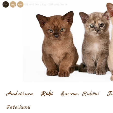
lat
eng
rus
El'Loriell Onn
»
Kaķi
»
El'Loriell Onn Ora
Audzētava
Kaķi
Burmas Kaķēni
Fo
Ieteikumi