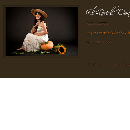
Rīga, Latvija
tatyana.marchuk@inbox.l
+371 29198788
© El'Loriell Onn | E