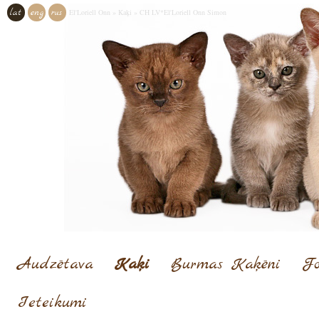
lat
eng
rus
El'Loriell Onn
»
Kaķi
»
CH LV*El'Loriell Onn Simon
Audzētava
Kaķi
Burmas Kaķēni
Fo
Ieteikumi