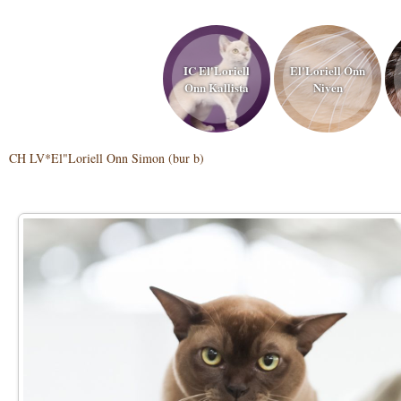
IC El'Loriell
El'Loriell Onn
Onn Kallista
Niven
CH LV*El"Loriell Onn Simon (bur b)