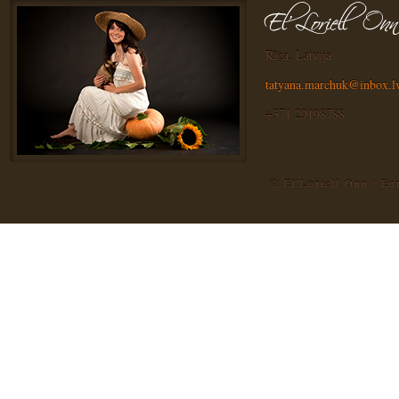
Rīga, Latvija
tatyana.marchuk@inbox.l
+371 29198788
© El'Loriell Onn | E