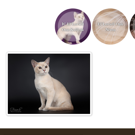
IC El'Loriell
El'Loriell Onn
Onn Kallista
Niven