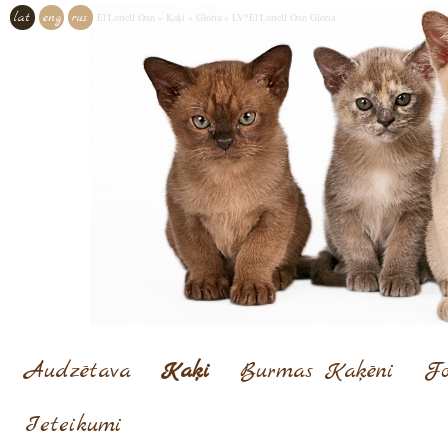
lat
eng
rus
El'Loriell Onn
»
Kaķi
»
Gloria
»
LV*El'Loriell Onn Gloria
Audzētava
Kaķi
Burmas Kaķēni
Fo
Ieteikumi