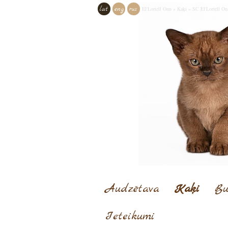
lat
eng
rus
El'Loriell Onn
»
Kaķi
»
SC El'Loriell O
Audzētava
Kaķi
Bu
Ieteikumi