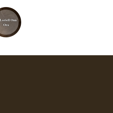
Loriell Onn
Ora