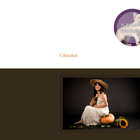
IC El'Lori
Onn Kallis
Ciltsraksti