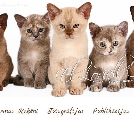
nn Maximus
»
Ciltsraksti
rmas Kaķēni
Fotogrāfijas
Publikācijas