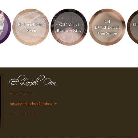
CH
ell
El'Loriell Onn
GIC Abigel
El'
LV*El'Loriell
ta
Niven
Burmese King
Onn Simon
Rīga, Latvija
tatyana.marchuk@inbox.lv
+371 29198788
© El'Loriell Onn | European Burmese Cattery | 2007 - 2026