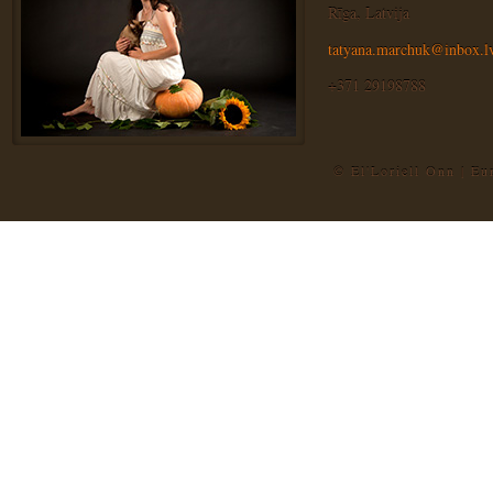
Rīga, Latvija
tatyana.marchuk@inbox.l
+371 29198788
© El'Loriell Onn | E