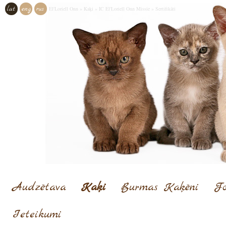
lat
eng
rus
El'Loriell Onn
»
Kaķi
»
IC El'Loriell Onn Missie
»
Sertifikāti
Audzētava
Kaķi
Burmas Kaķēni
Fo
Ieteikumi