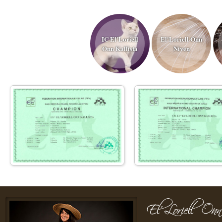
IC El'Loriell
El'Loriell Onn
Onn Kallista
Niven