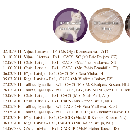
IC El'Loriell
El'Loriell Onn
Onn Kallista
Niven
02.10.2011, Viļņa, Lietuva - HP (Ms.Olga Komissarova, EST)
01.10.2011, Viļņa , Lietuva - Ex1, CACS, SC (Mr.Eric Reijers, CZ)
12.06.2011, Cēsis, Latvija - Ex1, CACS (Ms.Thea Friskovec, SI)
11.06.2011, Cēsis, Latvija - Ex1, CACS (Mr. Fabio Brambilla, IT)
06.03.2011, Rīga, Latvija - Ex1, CACS (Mrs.Sara Viuha, FI)
05.03.2011, Rīga, Latvija - Ex1, CACS (Mr.Vladimir Isakov, BY)
27.02.2011, Tallina, Igaunija - Ex1, CACS (Mrs.M.R.Kuipers-Kossen, NL
26.02.2011, Tallina, Igaunija - Ex1, CACS, BIV, BIS NOM (Mr.H.G. Lind
13.06.2010, Cēsis, Latvija - Ex1, CACS (Mrs. Nurit Pahl, AT)
12.06.2010, Cēsis, Latvija - Ex1, CACS (Mrs.Stephe Bruin, NL)
23.05.2010, Tallina, Igaunija - Ex1, CACS (Ms.Vera Vasilieva, RUS)
22.05.2010, Tallina, Igaunija - Ex1, CAGCIB, GIC (Mr.Vladimir Isakov, BY
07.03.2010, Rīga, Latvija - Ex1, CAGCIB (Mrs.M.R.Kuipers-Kossen, NL)
06.03.2010, Rīga, Latvija - Ex1, CAGCIB (Mr. Ad de Bruijn, NL)
14.06.2009, Cēsis, Latvija - Ex1, CAGCIB (Mr.Marteinn Tausen, IS)