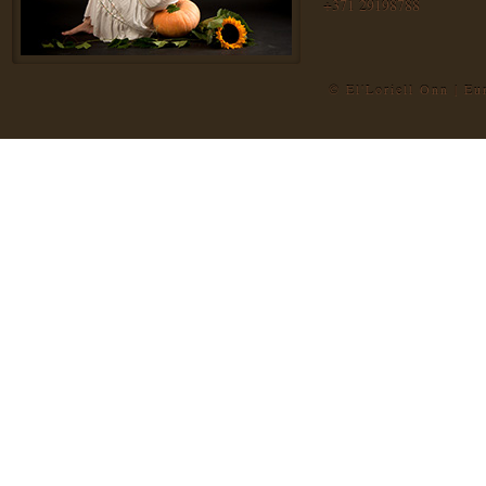
+371 29198788
© El'Loriell Onn | E