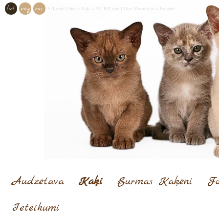
lat
eng
rus
El'Loriell Onn
»
Kaķi
»
SC El'Loriell Onn Moonlight
»
Izstādes
Audzētava
Kaķi
Burmas Kaķēni
Fo
Ieteikumi