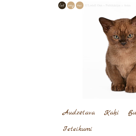
lat
eng
rus
El'Loriell Onn
»
Publikācijas
»
Astes
Audzētava
Kaķi
Bu
Ieteikumi