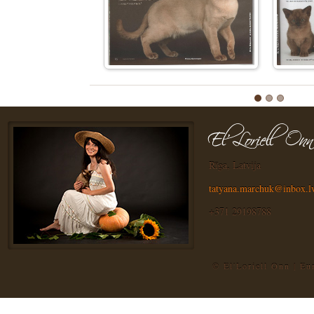
Rīga, Latvija
tatyana.marchuk@inbox.l
+371 29198788
© El'Loriell Onn | E