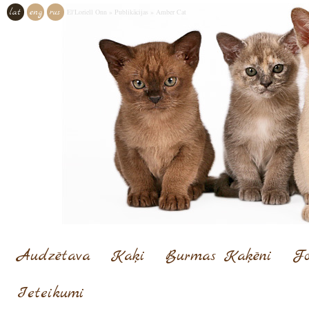
lat
eng
rus
El'Loriell Onn
»
Publikācijas
»
Amber Cat
Audzētava
Kaķi
Burmas Kaķēni
Fo
Ieteikumi