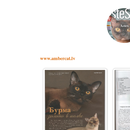
Astes
www.ambercat.lv