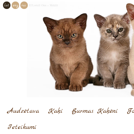
lat
eng
rus
El'Loriell Onn
»
Meklēt
Audzētava
Kaķi
Burmas Kaķēni
Fo
Ieteikumi