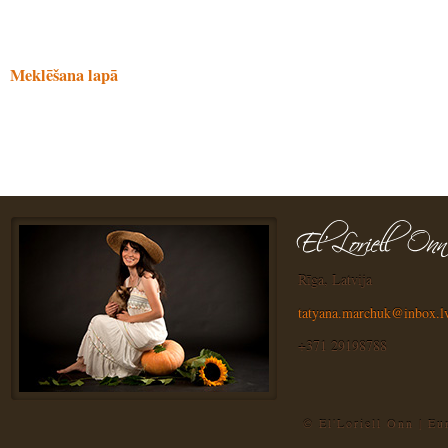
Meklēšana lapā
Rīga, Latvija
tatyana.marchuk@inbox.l
+371 29198788
© El'Loriell Onn | E