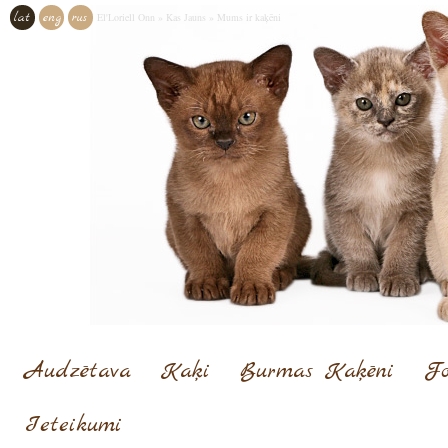
lat
eng
rus
El'Loriell Onn
»
Kas Jauns
»
Mums ir kaķēni
Audzētava
Kaķi
Burmas Kaķēni
Fo
Ieteikumi