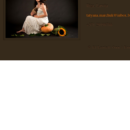
Rīga, Latvija
tatyana.marchuk@inbox.l
+371 29198788
© El'Loriell Onn | E