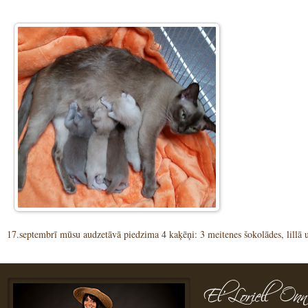
17.septembrī mūsu audzetāvā piedzima 4 kaķēņi: 3 meitenes šokolādes, lillā un