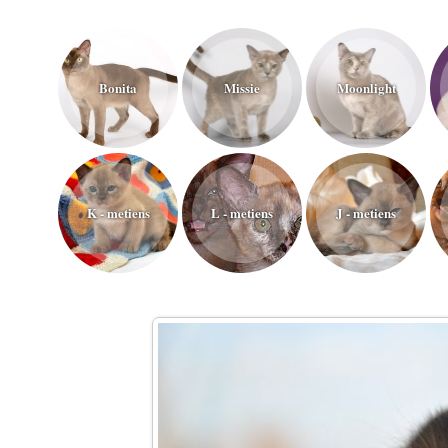
Bonita
Missie
Moonlight
K - metiens
L - metiens
J - metiens