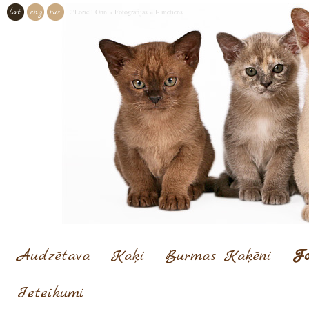
lat
eng
rus
El'Loriell Onn
»
Fotogrāfijas
»
I- metiens
Audzētava
Kaķi
Burmas Kaķēni
Fo
Ieteikumi