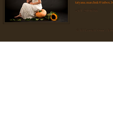
tatyana.marchuk@inbox.l
+371 29198788
© El'Loriell Onn | E