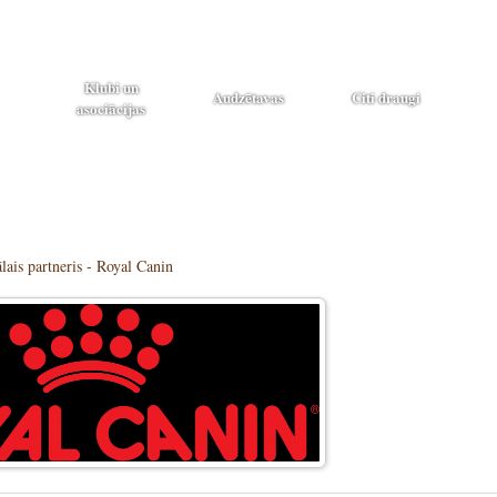
Klubi un
Audzētavas
Citi draugi
asociācijas
lais partneris - Royal Canin