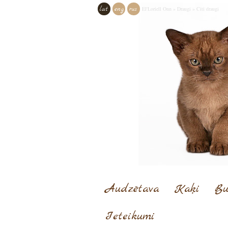
lat
eng
rus
El'Loriell Onn
»
Draugi
»
Citi draugi
Audzētava
Kaķi
Bu
Ieteikumi