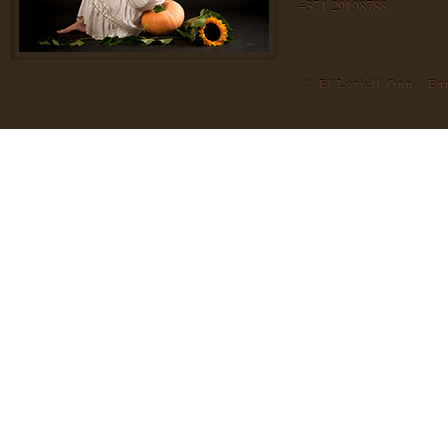
+371 29198788
© El'Loriell Onn | E