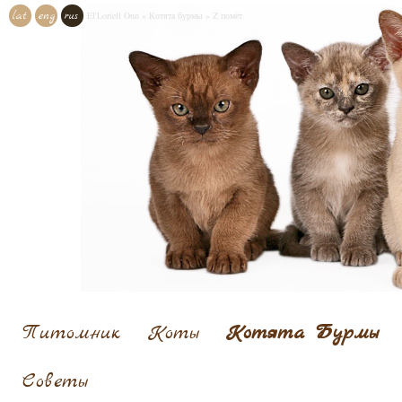
lat
eng
rus
El'Loriell Onn
»
Котята бурмы
»
Z помёт
Питомник
Коты
Котята Бурмы
Cоветы