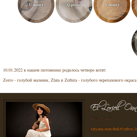
U помет
Q-pomet
V помёт
10.01.2022 в нашем питомнике родилось четверо котят:
Zorro - голубой мальчик, Zlata и Zethira - голубого черепахового окрас
Rīga, Latvija
tatyana.marchuk@inbox.l