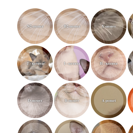
N2-помет
B2-помет
Y-помет
J - котята
I - котята
H - котята
D-помет
B-помет
A pomet