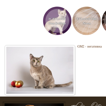
IC El'Loriell
El'Loriell Onn
Onn Kallista
Niven
GM2 - негативна