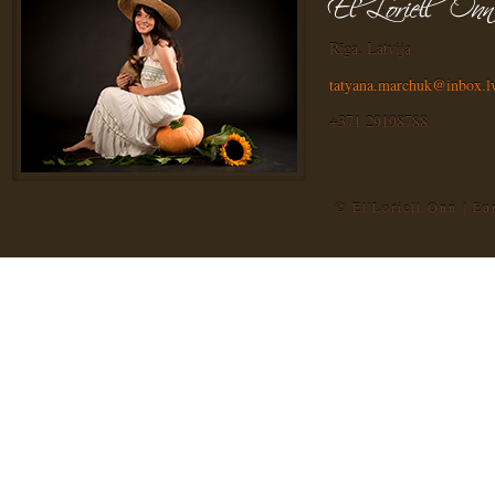
Rīga, Latvija
tatyana.marchuk@inbox.l
+371 29198788
© El'Loriell Onn | E