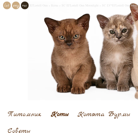
lat
eng
rus
El'Loriell Onn
»
Коты
»
SC El'Loriell Onn Moonlight
»
SC LV*El'Loriell Onn Moon
Питомник
Коты
Котята Бурмы
Cоветы