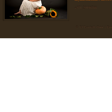
+371 29198788
© El'Loriell Onn | E