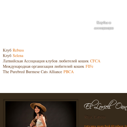
Клубы и
ассоциации
Клуб
Rebuss
Клуб
Selena
Латвийская Ассоциация клубов любителей кошек
CFCA
Международная организация любителей кошек
FIFe
The Purebred Burmese Cats Alliance
PBCA
Rīga, Latvija
tatyana.marchuk@inbox.l