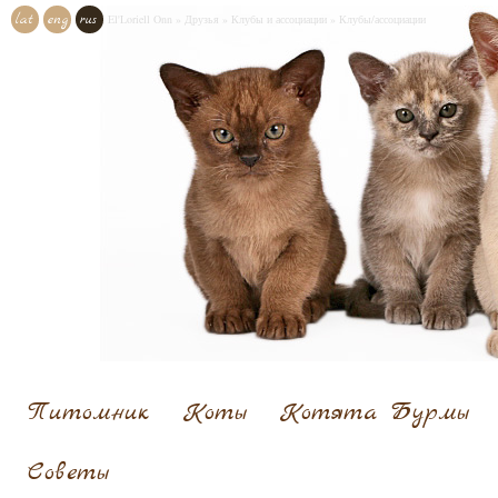
lat
eng
rus
El'Loriell Onn
»
Друзья
»
Клубы и ассоциации
»
Клубы/ассоциации
Питомник
Коты
Котята Бурмы
Cоветы