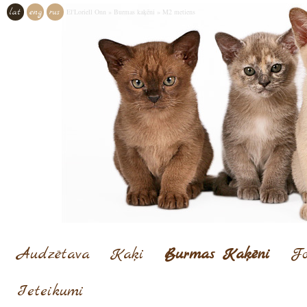
lat
eng
rus
El'Loriell Onn
»
Burmas kaķēni
»
M2 metiens
Audzētava
Kaķi
Burmas Kaķēni
Fo
Ieteikumi