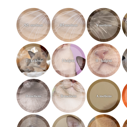
N2- metiens
B2-metiens
Y-metiens
J - kaķēni
I kaķēni
H - kaķēni
D-metiens
B-metiens
A metiens