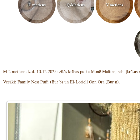
U metiens
Q-Metiens
V metiens
M-2 metiens dz.d. 10.12.2025: zilās krāsas puika Monē Maffins, sabuļkrāsa
Vecāki: Family Nest Puffi (Bur b) un El-Loriell Onn Ora (Bur n).