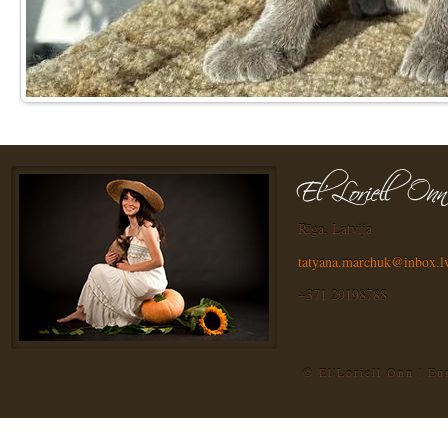
Rīga, Latvija
tatyana.marchuk@inbox.l
+371 29198788
© El'Loriell Onn | E